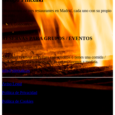
Disponemos de tres restaurantes en Madrid, cada uno con su propio
encanto.
¡Ven a Conocerlos!
RESERVAS PARA GRUPOS / EVENTOS
Si quieres celebrar un evento con nosotros o tienes una comida /
cena de grupo, consultanos y te lo organizaremos a medida.
info@pintxaki.es
Aviso Legal
Política de Privacidad
Política de Cookies